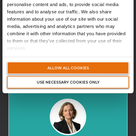
personalise content and ads, to provide social media
features and to analyse our traffic. We also share
CÉCILE BERNIER
information about your use of our site with our social
Directrice des Opérations
media, advertising and analytics partners who may
Volante France
combine it with other information that you have provided
to them or that they’ve collected from your use of their
services.
+33 (0) 1 86 65 72 94
cecile.bernier@volanteglobal.com
ALLOW ALL COOKIES
Biographie
USE NECESSARY COOKIES ONLY