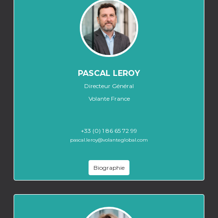
PASCAL LEROY
Directeur Général
Volante France
+33 (0) 1 86 65 72 99
pascal.leroy@volanteglobal.com
Biographie